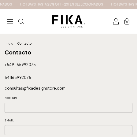
ONADOS
HOT DAYS HASTA 25% OFF - 2X1 EN SELECCIONADOS
HOT DAYS HASTA
0
Inicio
.
Contacto
Contacto
+5491165992075
541165992075
consultas@fikadesignstore.com
NOMBRE
EMAIL